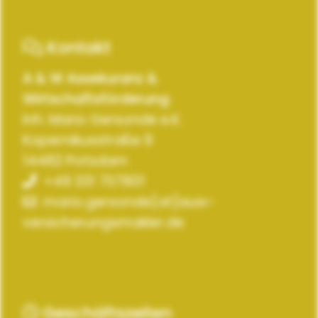
Kontakt
A & W Assekuranz &
Wirtschaftsförderung
Inh. Mario Gersonde e.K.
Kopernikusstraße 9
14482 Potsdam
+49 331 707801
mario.gersonde[at]auw-
versicherungsmakler.de
Geschäftszeiten