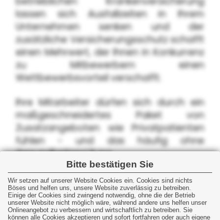
betrieblichen Krankenversicherung
lassen sich Ausfallzeiten in Ihrem
Unternehmen senken und der
zusätzliche Versicherungsschutz schafft
einen Mehrwert, der Ihnen in Konkurrenz
zu Mitbewerbern einen
Wettbewerbsvorteil verschafft.
Ihre Mitarbeiter dürfen sich durch ein
maßgeschneidertes Paket von
Zusatzangeboten wie Privatpatienten
fühlen - und das häufig ohne
Gesundheitsprüfung.
Bitte bestätigen Sie
Je nach gewählter Finanzierung des
Wir setzen auf unserer Website Cookies ein. Cookies sind nichts
Böses und helfen uns, unsere Website zuverlässig zu betreiben.
betrieblichen Gesundheitsschutzes
Einige der Cookies sind zwingend notwendig, ohne die der Betrieb
sparen Sie Steuern und Ihre Belegschaft
unserer Website nicht möglich wäre, während andere uns helfen unser
Onlineangebot zu verbessern und wirtschaftlich zu betreiben. Sie
Sozialversicherungsabgaben.
können alle Cookies akzeptieren und sofort fortfahren oder auch eigene