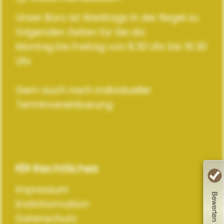
Unser Büro ist Werktags in der Regel zu
folgenden Zeiten für Sie da:
Montag bis Freitag von 8.30 Uhr bis 16.30
Uhr
Gern auch nach individueller
Terminvereinbarung
Rechtliches
Impressum
Erstinformation
Datenschutz