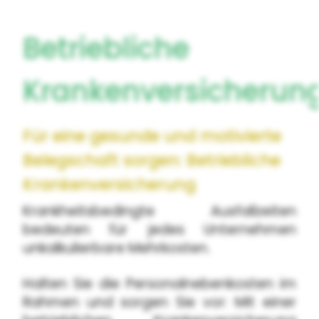
Betriebliche
Krankenversicherun
Für eine gesunde und motivierte
Belegschaft sorgen: Betriebliche
Krankenversicherung
Krankheitsbedingte Ausfallzeiten
bedeuten für jedes Unternehmen
unkalkulierbare Mehrkosten.
Halten Sie die Personalnebenkosten im
Rahmen und sorgen Sie vor: Mit einer