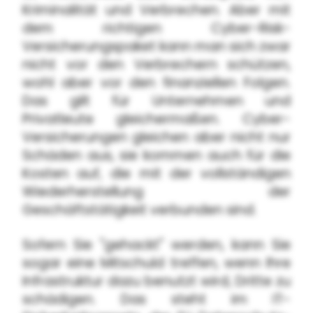
Kriminalität und Verbrechen. Aber mit
dem richtigen Cyber-Risk-
Versicherungspaket kann man sich zwar
nicht vor den Verbrechern schützen,
wohl aber vor den finanziellen Folgen.
Das gilt für Unternehmen und
Privatleute gleichermaßen. Cyber-
Versicherungen gleichen aber nicht nur
Schäden aus, sie kommen auch für die
Kosten auf, die mit der vollständigen
Wiederherstellung der
Geschäftstätigkeit verbunden sind.
Sofern Sie "gehackt" werden, kann Sie
sogar eine Mitschuld treffen, wenn Ihre
Infrastruktur dazu benutzt wird, Dritte zu
schädigen. Das steht im IT-