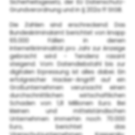
Sicherheitsgesetz, der EU Datenschutz-
Grundverordnung und in § 202a ff StGB.
Die Zahlen sind erschreckend: Das
Bundeskriminalamt berichtet von knapp
65.000 Fällen in denen
Internetkriminalität pro Jahr zur Anzeige
gebracht wird - Tendenz rasant
steigend. Vom Datendiebstahl bis zur
digitalen Erpressung ist alles dabei. Ein
erfolgreicher Hacker-Angriff auf ein
Großunternehmen verursacht einen
durchschnittlichen wirtschaftlichen
Schaden von 1,8 Millionen Euro. Bei
kleinen und mittelständischen
Unternehmen immerhin noch 70.000
Euro, berichtet das
Virenschutzunternehmen Kaspersky.