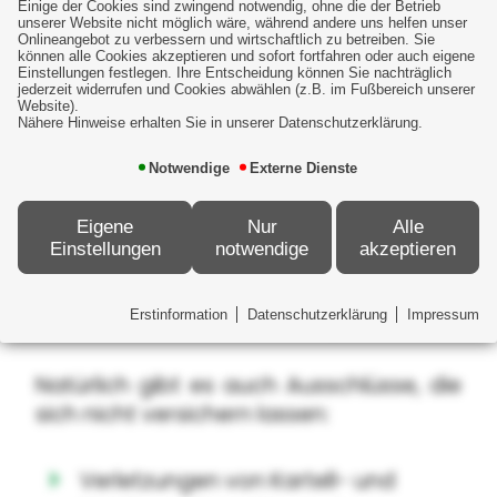
Einige der Cookies sind zwingend notwendig, ohne die der Betrieb
unserer Website nicht möglich wäre, während andere uns helfen unser
Kreditüberwachungsdienstleistungen
Onlineangebot zu verbessern und wirtschaftlich zu betreiben. Sie
können alle Cookies akzeptieren und sofort fortfahren oder auch eigene
Kosten für Krisenmanagement
Einstellungen festlegen. Ihre Entscheidung können Sie nachträglich
jederzeit widerrufen und Cookies abwählen (z.B. im Fußbereich unserer
Website).
Kosten für PR-Beratung
Nähere Hinweise erhalten Sie in unserer Datenschutzerklärung.
Betriebsunterbrechungsschäden
Notwendige
Externe Dienste
Vertragsstrafen
Eigene
Nur
Alle
Lösegeldzahlungen
Einstellungen
notwendige
akzeptieren
Wiederherstellungskosten
Sicherheitsverbesserungen
Erstinformation
Datenschutzerklärung
Impressum
Natürlich gibt es auch Ausschlüsse, die
sich nicht versichern lassen:
Verletzungen von Kartell- und