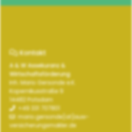
Kontakt
A & W Assekuranz &
Wirtschaftsförderung
Inh. Mario Gersonde e.K.
Kopernikusstraße 9
14482 Potsdam
+49 331 707801
mario.gersonde[at]auw-
versicherungsmakler.de