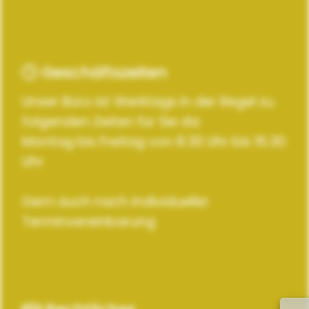
Geschäftszeiten
Unser Büro ist Werktags in der Regel zu
folgenden Zeiten für Sie da:
Montag bis Freitag von 8.30 Uhr bis 16.30
Uhr
Gern auch nach individueller
Terminvereinbarung