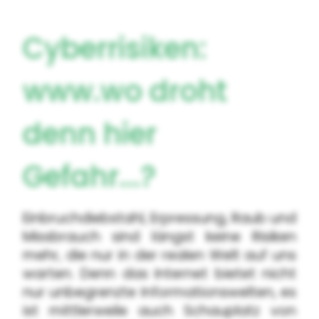
Cyberrisiken:
www.wo droht
denn hier
Gefahr...?
Einbruchdiebstahl, Erpressung, Raub und
Missbrauch sind längst keine Risiken
mehr, die nur in der realen Welt auf uns
warten. Denn das Internet bietet nicht
nur unbegrenzte Informationswelten, es
ist mittlerweile auch Schauplatz von