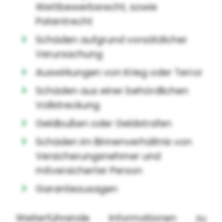
Wettbewerbsrecht, sowie
Patentrecht
Schäden aufgrund vorsätzlicher
Verursachung
Auswirkungen von Krieg oder Terror
Schäden aus einer behördlichen
Vollstreckung
Geldbußen oder Geldstrafen
Schäden im Binnenverhältnis von
Versicherungsnehmer und
mitversicherter Person
Garantiezusagen
Weiterführende Informationen zu