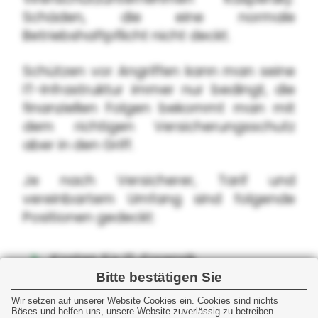
Schäden, die eine normale
Betriebshaftpflicht nicht deckt.
Schützen vor Angriffen kann man seine
IT-Infrastruktur immer nur bedingt, die
finanziellen Folgen bekommt man mit
dem richtigen Versicherungsschutz
aber in den Griff.
Je nach Versicherer, Tarif und
vereinbartem Umfang sind folgende
Positionen gedeckt:
Kosten für IT-Forensik
Bitte bestätigen Sie
Rechtsberatung
Wir setzen auf unserer Website Cookies ein. Cookies sind nichts
Informationskosten
Böses und helfen uns, unsere Website zuverlässig zu betreiben.